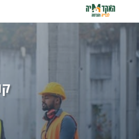
דלג
תוכן
קו