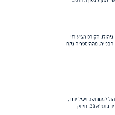
ל לצקת בטון ולהרכיב
יהולו. הקורס מציע רזי
 הבנייה. מההיסטריה נקח
MS-Proj, על מנת להפוך את הניהול לממוחשב ויעיל יותר,
מהווה חלק מהותי בלימודים. בנוסף לכך, חדשנות ועדכניות בתחום התקנים מתדגמות בדיון בתמ"א 38, חיזוק