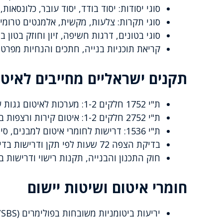
סוגי יסודות: יסוד בודד, יסוד עובר, כלונסא
סוגי תקרות: צלעות, מקשית, אלמנטים טרומי
סוגי בטונים, דרגות חשיפה, זיון וחוזק בטון
קריאת תוכניות בנייה, חתכים והנחיות מפרט 
תקנים ישראליים מחייבים לאיטו
ת"י 1752 חלקים 1-2: מערכות לאיטום גגות שטוחים מבטון, הכנת תשתית ויריעות ביטומניות
ת"י 2752 חלקים 1-2: איטום קירות ורצפות במבנים תת-קרקעיים
ת"י 1536: דרישות לחומרי איטום למבנים, סיווג ובדיקות איכות
בדיקת הצפה 72 שעות לפי תקן ודרישות בדיקות איכות שוטפות
חוק התכנון והבנייה, תקנות רישוי ודרישות 
חומרי איטום ושיטות יישום
יריעות ביטומניות משובחות בפולימרים (APP/SBS): הלחמה, הדבקה, שכבות