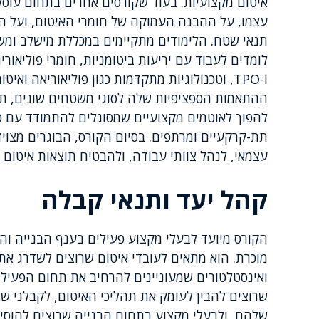
איטום מקצועיות. בעוד שקורסים אחרים בתחום עוסק
עצמו, על ההבנה העמוקה של חומרי האיטום, ועל היכ
תנאי שטח. הלימודים מתקיימים במכללת מישלב ומשל
ו-TPO, וטכנולוגיות מתקדמות כגון פוליאוריאה ו
ההתאמות הספציפיות שלה לסוגי משטחים שונים, תנ
להפוך לאוטמים מקצועיים שמסוגלים להתמודד עם כל
תת-קרקעיים ומרתפים. בסיום הקורס, הבוגרים מצויד
עצמאי, לנהל צוותי עבודה, ולהבטיח תוצאות איטום 
קהל יעד ותנאי קבלה
הקורס מיועד לבעלי מקצוע פעילים בענף הבנייה ו
מוכרת. הוא מתאים לעובדי איטום שרוצים לשדרג א
ואינסטלטורים שמעוניינים להרחיב את תחום הפעילו
שרוצים להבין לעומק את תהליכי האיטום, לקבלני שי
שלהם, ולבעלי מקצוע בתחום הבנייה שרוצים להוס