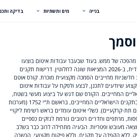
בנייה
מים ותשתיות
בדיקה ותכנו
וסמך
מהפכה של ממש. בעוד שבעבר עבודות איטום בוצעו
לעיתים קרובות על ידי בעלי מקצוע ללא הכשרה ייעודית, ב-2026 המציאות שונה לחלוטין. דרישות תקנים
ע חדשניות מחייבים הסמכה מקצועית מוכרת. קורס אוטם
צוע שיודעים לתכנן, לבצע ולפקח על עבודות איטום
יים המחייבים. הקורס שם דגש על ביצוע מעשי בשטח,
הכרות מעמיקה עם כל סוגי חומרי האיטום, ושליטה בתקנים הישראליים המחייבים, בראשם ת"י 1752 (מערכות
 מבטון) ות"י 2752 (איטום מבנים תת-קרקעיים). כשלי איטום עומדים בראש רשימת ליקויי
סות, מרתפים וחדרים רטובים גורמת לנזקים כספיים
וצאה מעובש ופטריות. הבעיה מתחילה לרוב כבר בשלב
ק, ללא הקפדה על תקנים, וללא פיקוח מקצועי. הכשרה