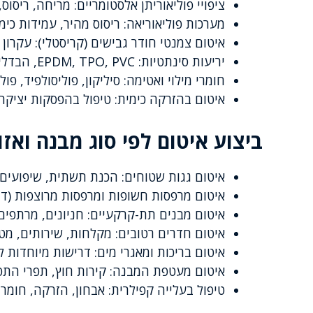
ציפויי פוליאוריתן אלסטומריים: מריחה, ריסוס
מערכות פוליאוריאה: ריסוס מהיר, עמידות כימ
איטום צמנטי חודר גבישים (קריסטלי): עקרון פ
יריעות סינתטיות: EPDM, TPO, PVC, הבדלים, יתרונות וחסרונות
חומרי מילוי ואטימה: סיליקון, פוליסולפיד, פולי
איטום בהזרקה כימית: טיפול בהפסקות יציקה
ביצוע איטום לפי סוג מבנה ואזו
איטום גגות שטוחים: הכנת תשתית, שיפועים, 
איטום מרפסות חשופות ומרפסות מרוצפות (דר
איטום מבנים תת-קרקעיים: חניונים, מרתפים
איטום חדרים רטובים: מקלחות, שירותים, מט
איטום בריכות ומאגרי מים: דרישות מיוחדות
איטום מעטפת המבנה: קירות חוץ, תפרי התפ
טיפול בעלייה קפילרית: אבחון, הזרקה, חומר