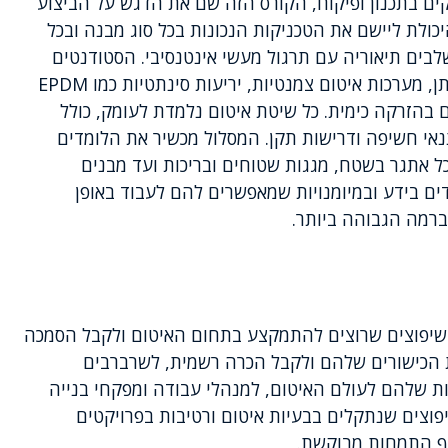
ים בתכנון ופיקוח, הקורס הזה שם את הדגש על הביצוע
ולת ליישם את הטכניקות הנכונות בכל סוג מבנה ובכל
בים תיאוריה עם תרגול מעשי אינטנסיבי. הסטודנטים
לומדים לעבוד עם יריעות ביטומניות, חומרי פוליאוריתן, מערכות איטום צמנטיות, יריעות סינתטיות כמו EPDM
איטום בהזרקה כימית. כל שיטת איטום נלמדת לעומק, כולל
אי חשיפה ודרישות תקן. המסלול מכשיר את הלומדים
 אתגר בשטח, מגגות שטוחים ובריכות ועד מבנים
ים בידע ובמיומנויות שמאפשרים להם לעבוד באופן
ברמה הגבוהה ביותר.
השיפוצים שרוצים להתמקצע בתחום האיטום ולקבל הסמכה
ת הכישורים שלהם ולקבל הכרה רשמית, לשרברבים
ת שלהם לעולם האיטום, למנהלי עבודה ומפקחי בנייה
פוצים שנתקלים בבעיות איטום ורטיבות בפרויקטים
יף התמחות מבוקשת.