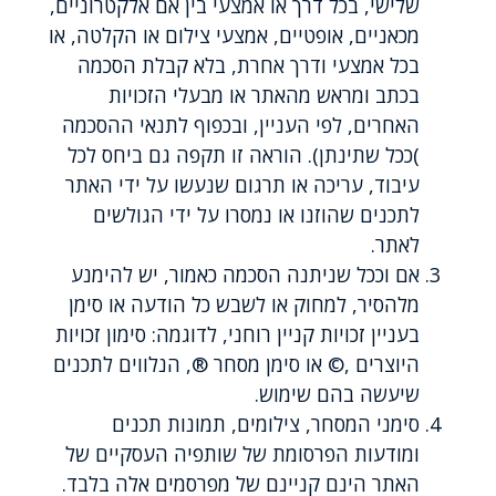
שלישי, בכל דרך או אמצעי בין אם אלקטרוניים,
מכאניים, אופטיים, אמצעי צילום או הקלטה, או
בכל אמצעי ודרך אחרת, בלא קבלת הסכמה
בכתב ומראש מהאתר או מבעלי הזכויות
האחרים, לפי העניין, ובכפוף לתנאי ההסכמה
)ככל שתינתן). הוראה זו תקפה גם ביחס לכל
עיבוד, עריכה או תרגום שנעשו על ידי האתר
לתכנים שהוזנו או נמסרו על ידי הגולשים
לאתר.
אם וככל שניתנה הסכמה כאמור, יש להימנע
מלהסיר, למחוק או לשבש כל הודעה או סימן
בעניין זכויות קניין רוחני, לדוגמה: סימון זכויות
היוצרים ,© או סימן מסחר ®, הנלווים לתכנים
שיעשה בהם שימוש.
סימני המסחר, צילומים, תמונות תכנים
ומודעות הפרסומת של שותפיה העסקיים של
האתר הינם קניינם של מפרסמים אלה בלבד.