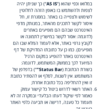
במלואו וכפי שהוא ("
AS IS
") כך שניתן יהיה
לצפות ולהשתמש בו באופן הזהה לחלוטין
לשימוש ולצפייה בו באתר. במסגרת זו, חל
איסור לקשר לתכנים מהאתר, במנותק מדפי
האינטרנט שבהם הם מופיעים באתרים
(לדוגמה: אסור לקשר במישרין לתמונה או
לקובץ גרפי באתר, אלא לעמוד המלא שבו הם
מופיעים). כמו כן על כתובתו המדויקת של דף
האינטרנט באתר להופיע במקום הרגיל
המיועד לכך בממשק המשתמש, לדוגמה:
בשורת הכתובת (
Status Bar"
") בדפדפן של
המשתמש. אין לשנות, לסלף או להסתיר כתובת
זו ואין להחליפה בכל כתובת אחרת;
האתר רשאי לדרוש ביטול כל קישור עמוק
כאמור לפי שיקול דעתו הבלעדי ובמקרה זה לא
תעמוד כל טענה, דרישה או תביעה כלפי האתר
בעניין זה.