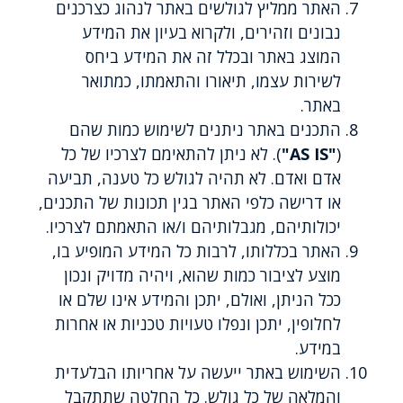
האתר ממליץ לגולשים באתר לנהוג כצרכנים
נבונים וזהירים, ולקרוא בעיון את המידע
המוצג באתר ובכלל זה את המידע ביחס
לשירות עצמו, תיאורו והתאמתו, כמתואר
באתר.
התכנים באתר ניתנים לשימוש כמות שהם
(
"AS IS"
). לא ניתן להתאימם לצרכיו של כל
אדם ואדם. לא תהיה לגולש כל טענה, תביעה
או דרישה כלפי האתר בגין תכונות של התכנים,
יכולותיהם, מגבלותיהם ו/או התאמתם לצרכיו.
האתר בכללותו, לרבות כל המידע המופיע בו,
מוצע לציבור כמות שהוא, ויהיה מדויק ונכון
ככל הניתן, ואולם, יתכן והמידע אינו שלם או
לחלופין, יתכן ונפלו טעויות טכניות או אחרות
במידע.
השימוש באתר ייעשה על אחריותו הבלעדית
והמלאה של כל גולש. כל החלטה שתתקבל