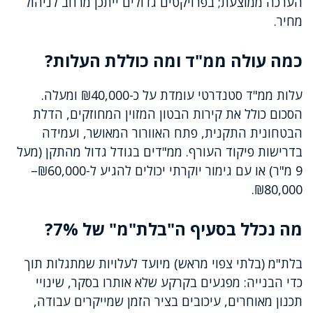
הערכה ממוצעת; בפרויקטים גדולים ייתכן מרחב לניהול
מחיר.
כמה עולה ממ"ד ומה כוללת העלות?
עלות ממ"ד סטנדרטי עומדת על כ-₪40,000 ומעלה.
הסכום כולל את קירות הבטון המזוין המחוזקים, הדלת
הבטחונית התקנית, פתח האוורור המאושר, ועמידה
בדרישות פיקוד העורף. ממ"דים בגודל גדול מהתקן (מעל
9 מ"ר) או עם גימור יוקרתי יכולים להגיע ל-₪60,000–
₪80,000.
מה נכלל בסעיף ה"בלת"מ" של 7%?
בלת"מ (בלתי צפוי מראש) מיועד לעלויות שמתגלות תוך
כדי הבנייה: מפגעים בקרקע שלא אותרו בסקר, שינויי
תכנון מאוחרים, עיכובים בציר הזמן שמייקרים עבודה,