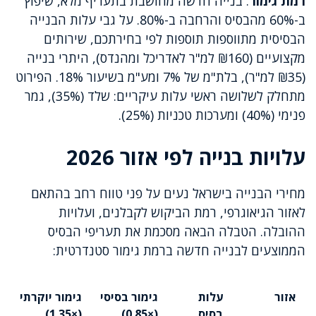
רמת גימור
. בנייה חדשה מחושבת בתעריף מלא, שיפוץ
ב-60% מהבסיס והרחבה ב-80%. על גבי עלות הבנייה
הבסיסית מתווספות תוספות לפי בחירתכם, שירותים
מקצועיים (₪160 למ"ר לאדריכל ומהנדס), היתרי בנייה
(₪35 למ"ר), בלת"מ של 7% ומע"מ בשיעור 18%. הפירוט
מתחלק לשלושה ראשי עלות עיקריים: שלד (35%), גמר
פנימי (40%) ומערכות טכניות (25%).
עלויות בנייה לפי אזור 2026
מחירי הבנייה בישראל נעים על פני טווח רחב בהתאם
לאזור הגיאוגרפי, רמת הביקוש לקבלנים, ועלויות
ההובלה. הטבלה הבאה מסכמת את תעריפי הבסיס
הממוצעים לבנייה חדשה ברמת גימור סטנדרטית:
אזור
עלות
גימור בסיסי
גימור יוקרתי
בסיס
(×0.85)
(×1.35)