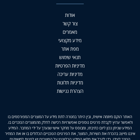
אודות
צור קשר
מאמרים
מידע מקצועי
מפת אתר
תנאי שימוש
מדיניות הפרטיות
מדיניות עריכה
מדיניות תלונות
הצהרת נגישות
האתר הוקם מיוזמה אישית, ובין היתר במטרה לתת מידע על המוצרים המפורסמים בו
ולאפשר ערוץ לקבלת פרטים נוספים ואפשרויות רכישה לחלק מהמוצרים הנזכרים בו.
המידע שניתן נכון ליום כתיבתו, ומבוסס על מחקר אישי שנערך על ידי המחבר. המידע
איננו מייצג בהכרח את השירות, המוצר, את הפרטים הטכניים הכלולים בו או את המחיר
הנזכר לצידו. כדי לקבל את מלוא המידע הרלוונטי על המוצרים יש לפנות למשווקים