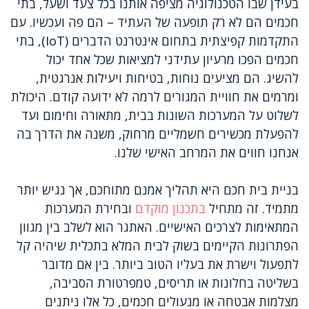
בעידן שבו הטכנולוגיה מציפה אותנו בכל צעד ושעל, בתי
חכמים הם לא רק תופעה של העתיד – הם פה ועכשיו. עם
התקדמות קפיצתית בתחום אינטרנט הדברים (IoT), בתי
חכמים הפכו מרעיון עתידני למציאות שכל אחד יכול
להשיג. הם מציעים נוחות, בטיחות ויעילות אנרגטית,
ומרמים את חוויית המגורים לרמה לא ידועה קודם. היכולת
לשלוט על המערכות השונות בבית, מתאורה וחימום ועד
להפעלת מכשירים חשמליים מרחוק, משנה את הדרך בה
אנחנו חווים את המרחב האישי שלנו.
בניית בית חכם היא תהליך אמנם מתוחכם, אך נגיש יותר
מתמיד. זה מתחיל
בתכנון מוקדם
ובחירת המערכות
המתאימות לצרכים האישיים. האתגר הוא לשלב בין מגוון
הפתרונות הקיימים בשוק לבית המלא בתכלית שיהיה קל
לתפעול וישרת את בעליו הטוב ביותר. בין אם מדובר
בשליטה בחלונות או תריסים, טמפרטורת הסביבה,
מצלמות אבטחה או מנעולים חכמים, כל אלו ניתנים