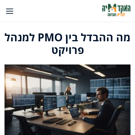
דלג
תוכן
מה ההבדל בין PMO למנהל
פרויקט