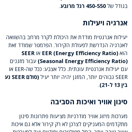
בגודל של
450-550 רגל מרובע
.
אנרגיה ויעילות
יעילות אנרגטית מודדת את היכולת לקרר מרחב בהשוואה
לאנרגיה הנדרשת לפעולת הקירור. הפרמטר שמודד זאת
הוא
EER (Energy Efficiency Ratio)
או
SEER
(Seasonal Energy Efficiency Ratio)
עבור מזגנים
עם יעילות אנרגטית עונתית. כלל אצבע: ככל שה-EER או
SEER גבוהים יותר, המזגן יהיה יותר יעיל
(סולם SEER נע
בין 13 ל-21)
.
סינון אוויר ואיכות הסביבה
מערכות מיזוג אוויר מודרניות מציעות פתרונות סינון
מתקדמים המעניקים לצרכן לא רק קירור אלא גם איכות
אוויר טובה יותר. החל מפילטרים יסודיים ועד למערכות