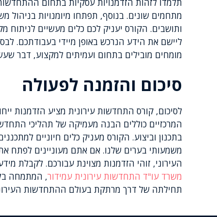
תלמדו לזהות הזדמנויות עסקיות בתחום ההתחדשות ה
מתחמים שונים. בנוסף, תפתחו מיומנויות בניהול משא ו
ותושבים. הקורס יעניק לכם כלים מעשיים לניתוח מקר
ליישם את הידע הנרכש באופן מיידי בעבודתכם. לב
מומחים מובילים בתחום ועמיתים למקצוע, דבר שעשו
סיכום והזמנה לפעולה
לסיכום, קורס התחדשות עירונית מציע הזדמנות ייחוד
המרכזיים כוללים הבנה מעמיקה של תהליכי התחדשו
בתכנון וביצוע. הקורס מעניק כלים חיוניים למתכננים
משמעותי בערים שלנו. אם אתם מעוניינים לפתח את
העירוני, זוהי הזדמנות מצוינת עבורכם. לקבלת מיד
משרד עו"ד התחדשות עירונית עמידור
, המתמחה בלי
תחילתה של דרך מרתקת בעולם ההתחדשות העירוני